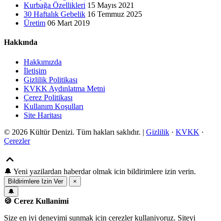
Kurbağa Özellikleri
15 Mayıs 2021
30 Haftalık Gebelik
16 Temmuz 2025
Üretim
06 Mart 2019
Hakkında
Hakkımızda
İletişim
Gizlilik Politikası
KVKK Aydınlatma Metni
Çerez Politikası
Kullanım Koşulları
Site Haritası
© 2026 Kültür Denizi. Tüm hakları saklıdır. |
Gizlilik
·
KVKK
·
Çerezler
🔔
Yeni yazilardan haberdar olmak icin bildirimlere izin verin.
Bildirimlere Izin Ver
×
🔔
🍪 Cerez Kullanimi
Size en iyi deneyimi sunmak icin cerezler kullaniyoruz. Siteyi