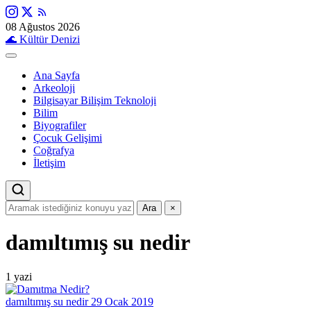
08 Ağustos 2026
🌊
Kültür Denizi
Ana Sayfa
Arkeoloji
Bilgisayar Bilişim Teknoloji
Bilim
Biyografiler
Çocuk Gelişimi
Coğrafya
İletişim
Ara
×
damıltımış su nedir
1 yazi
damıltımış su nedir
29 Ocak 2019