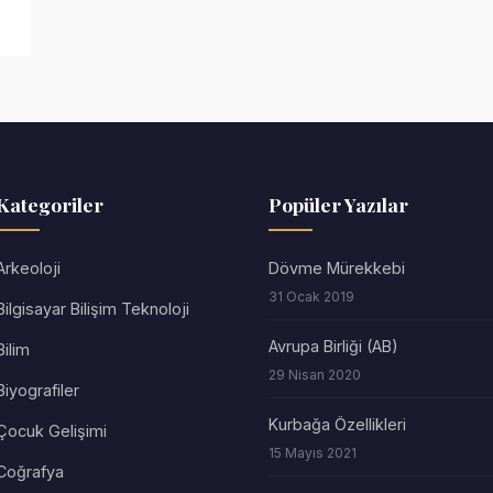
Kategoriler
Popüler Yazılar
Arkeoloji
Dövme Mürekkebi
31 Ocak 2019
Bilgisayar Bilişim Teknoloji
Avrupa Birliği (AB)
Bilim
29 Nisan 2020
Biyografiler
Kurbağa Özellikleri
Çocuk Gelişimi
15 Mayıs 2021
Coğrafya