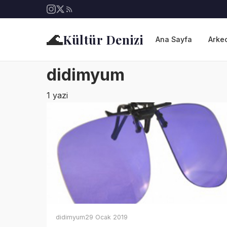
🌊
Kültür Denizi
Ana Sayfa
Arkeo
didimyum
1 yazi
didimyum
29 Ocak 2019