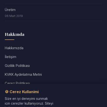
Üretim
06 Mart 2019
Hakkında
Hakkımızda
İletişim
Gizlilik Politikası
KVKK Aydınlatma Metni
Çerez Politikası
🍪 Cerez Kullanimi
Kullanım Koşulları
Size en iyi deneyimi sunmak
Site Haritası
icin cerezler kullaniyoruz. Siteyi