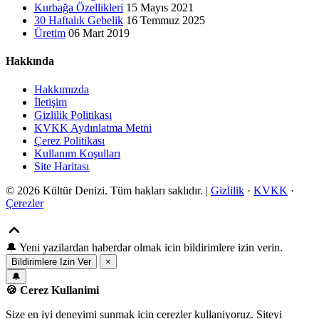
Kurbağa Özellikleri
15 Mayıs 2021
30 Haftalık Gebelik
16 Temmuz 2025
Üretim
06 Mart 2019
Hakkında
Hakkımızda
İletişim
Gizlilik Politikası
KVKK Aydınlatma Metni
Çerez Politikası
Kullanım Koşulları
Site Haritası
© 2026 Kültür Denizi. Tüm hakları saklıdır. |
Gizlilik
·
KVKK
·
Çerezler
🔔
Yeni yazilardan haberdar olmak icin bildirimlere izin verin.
Bildirimlere Izin Ver
×
🔔
🍪 Cerez Kullanimi
Size en iyi deneyimi sunmak icin cerezler kullaniyoruz. Siteyi