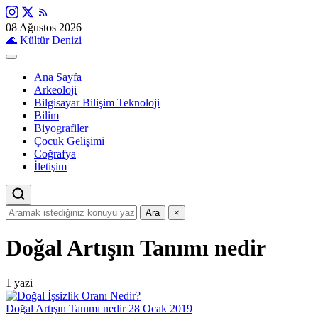
08 Ağustos 2026
🌊
Kültür Denizi
Ana Sayfa
Arkeoloji
Bilgisayar Bilişim Teknoloji
Bilim
Biyografiler
Çocuk Gelişimi
Coğrafya
İletişim
Ara
×
Doğal Artışın Tanımı nedir
1 yazi
Doğal Artışın Tanımı nedir
28 Ocak 2019