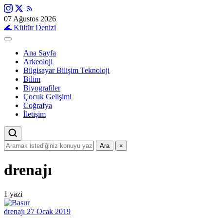
07 Ağustos 2026
🌊
Kültür Denizi
Ana Sayfa
Arkeoloji
Bilgisayar Bilişim Teknoloji
Bilim
Biyografiler
Çocuk Gelişimi
Coğrafya
İletişim
Ara
×
drenajı
1 yazi
drenajı
27 Ocak 2019