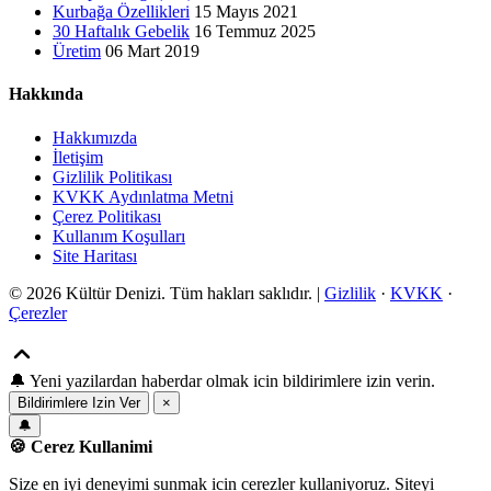
Kurbağa Özellikleri
15 Mayıs 2021
30 Haftalık Gebelik
16 Temmuz 2025
Üretim
06 Mart 2019
Hakkında
Hakkımızda
İletişim
Gizlilik Politikası
KVKK Aydınlatma Metni
Çerez Politikası
Kullanım Koşulları
Site Haritası
© 2026 Kültür Denizi. Tüm hakları saklıdır. |
Gizlilik
·
KVKK
·
Çerezler
🔔
Yeni yazilardan haberdar olmak icin bildirimlere izin verin.
Bildirimlere Izin Ver
×
🔔
🍪 Cerez Kullanimi
Size en iyi deneyimi sunmak icin cerezler kullaniyoruz. Siteyi