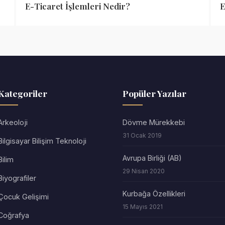
E-Ticaret İşlemleri Nedir?
E
Kategoriler
Popüler Yazılar
Arkeoloji
Dövme Mürekkebi
31 Ocak 2019
Bilgisayar Bilişim Teknoloji
Avrupa Birliği (AB)
Bilim
29 Nisan 2020
Biyografiler
Kurbağa Özellikleri
Çocuk Gelişimi
15 Mayıs 2021
Coğrafya