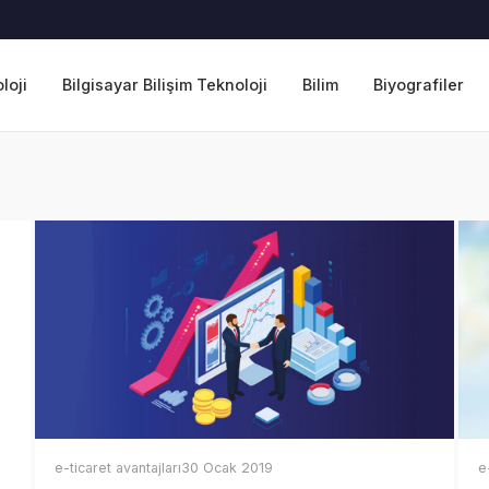
loji
Bilgisayar Bilişim Teknoloji
Bilim
Biyografiler
e-ticaret avantajları
30 Ocak 2019
e