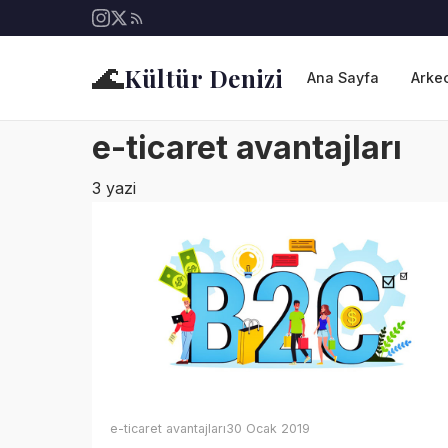
🌊
Kültür Denizi
Ana Sayfa
Arkeo
e-ticaret avantajları
3 yazi
e-ticaret avantajları
30 Ocak 2019