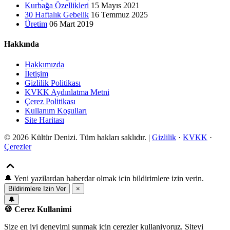
Kurbağa Özellikleri
15 Mayıs 2021
30 Haftalık Gebelik
16 Temmuz 2025
Üretim
06 Mart 2019
Hakkında
Hakkımızda
İletişim
Gizlilik Politikası
KVKK Aydınlatma Metni
Çerez Politikası
Kullanım Koşulları
Site Haritası
© 2026 Kültür Denizi. Tüm hakları saklıdır. |
Gizlilik
·
KVKK
·
Çerezler
🔔
Yeni yazilardan haberdar olmak icin bildirimlere izin verin.
Bildirimlere Izin Ver
×
🔔
🍪 Cerez Kullanimi
Size en iyi deneyimi sunmak icin cerezler kullaniyoruz. Siteyi