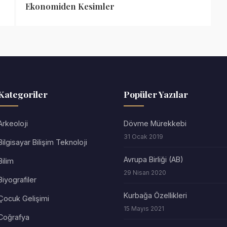
Ekonomiden Kesimler
Kategoriler
Popüler Yazılar
Arkeoloji
Dövme Mürekkebi
31 Ocak 2019
Bilgisayar Bilişim Teknoloji
Avrupa Birliği (AB)
Bilim
29 Nisan 2020
Biyografiler
Kurbağa Özellikleri
Çocuk Gelişimi
15 Mayıs 2021
Coğrafya