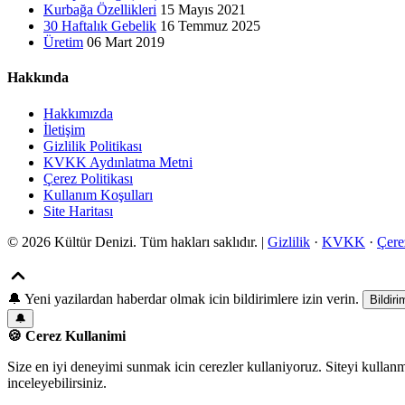
Kurbağa Özellikleri
15 Mayıs 2021
30 Haftalık Gebelik
16 Temmuz 2025
Üretim
06 Mart 2019
Hakkında
Hakkımızda
İletişim
Gizlilik Politikası
KVKK Aydınlatma Metni
Çerez Politikası
Kullanım Koşulları
Site Haritası
© 2026 Kültür Denizi. Tüm hakları saklıdır. |
Gizlilik
·
KVKK
·
Çere
🔔
Yeni yazilardan haberdar olmak icin bildirimlere izin verin.
Bildiri
🔔
🍪 Cerez Kullanimi
Size en iyi deneyimi sunmak icin cerezler kullaniyoruz. Siteyi kullan
inceleyebilirsiniz.