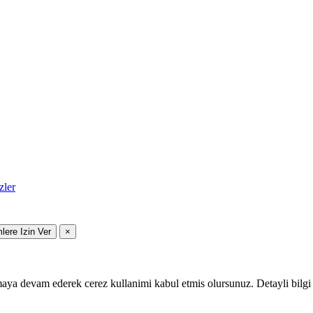
zler
mlere Izin Ver
×
maya devam ederek cerez kullanimi kabul etmis olursunuz. Detayli bilgi