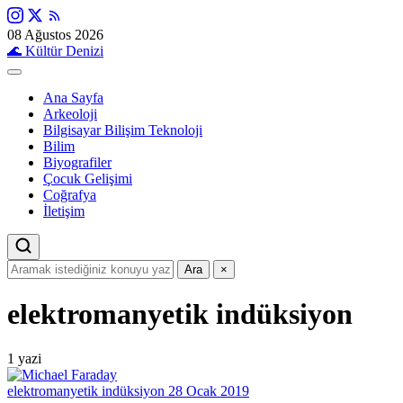
08 Ağustos 2026
🌊
Kültür Denizi
Ana Sayfa
Arkeoloji
Bilgisayar Bilişim Teknoloji
Bilim
Biyografiler
Çocuk Gelişimi
Coğrafya
İletişim
Ara
×
elektromanyetik indüksiyon
1 yazi
elektromanyetik indüksiyon
28 Ocak 2019