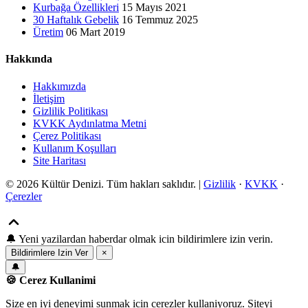
Kurbağa Özellikleri
15 Mayıs 2021
30 Haftalık Gebelik
16 Temmuz 2025
Üretim
06 Mart 2019
Hakkında
Hakkımızda
İletişim
Gizlilik Politikası
KVKK Aydınlatma Metni
Çerez Politikası
Kullanım Koşulları
Site Haritası
© 2026 Kültür Denizi. Tüm hakları saklıdır. |
Gizlilik
·
KVKK
·
Çerezler
🔔
Yeni yazilardan haberdar olmak icin bildirimlere izin verin.
Bildirimlere Izin Ver
×
🔔
🍪 Cerez Kullanimi
Size en iyi deneyimi sunmak icin cerezler kullaniyoruz. Siteyi