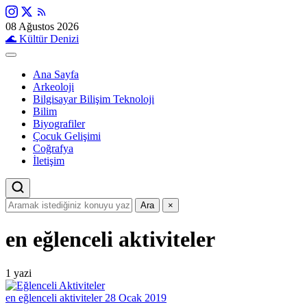
08 Ağustos 2026
🌊
Kültür Denizi
Ana Sayfa
Arkeoloji
Bilgisayar Bilişim Teknoloji
Bilim
Biyografiler
Çocuk Gelişimi
Coğrafya
İletişim
Ara
×
en eğlenceli aktiviteler
1 yazi
en eğlenceli aktiviteler
28 Ocak 2019