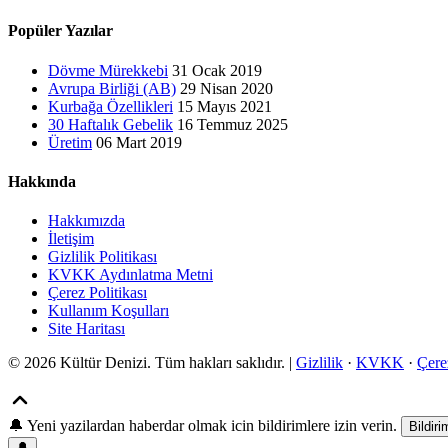
Popüler Yazılar
Dövme Mürekkebi
31 Ocak 2019
Avrupa Birliği (AB)
29 Nisan 2020
Kurbağa Özellikleri
15 Mayıs 2021
30 Haftalık Gebelik
16 Temmuz 2025
Üretim
06 Mart 2019
Hakkında
Hakkımızda
İletişim
Gizlilik Politikası
KVKK Aydınlatma Metni
Çerez Politikası
Kullanım Koşulları
Site Haritası
© 2026 Kültür Denizi. Tüm hakları saklıdır. |
Gizlilik
·
KVKK
·
Çere
🔔
Yeni yazilardan haberdar olmak icin bildirimlere izin verin.
Bildiri
🔔