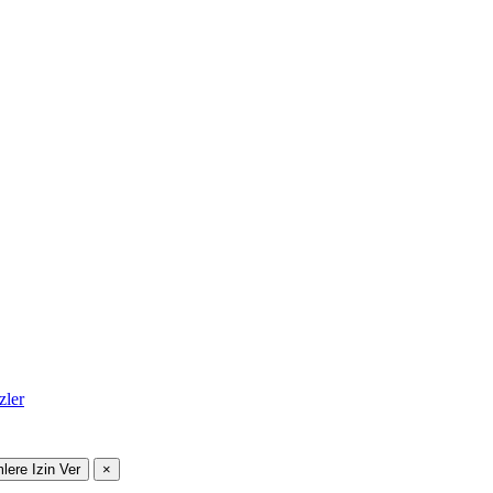
zler
mlere Izin Ver
×