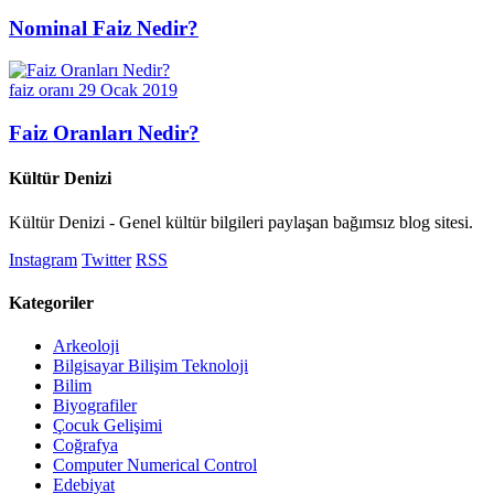
Nominal Faiz Nedir?
faiz oranı
29 Ocak 2019
Faiz Oranları Nedir?
Kültür Denizi
Kültür Denizi - Genel kültür bilgileri paylaşan bağımsız blog sitesi.
Instagram
Twitter
RSS
Kategoriler
Arkeoloji
Bilgisayar Bilişim Teknoloji
Bilim
Biyografiler
Çocuk Gelişimi
Coğrafya
Computer Numerical Control
Edebiyat