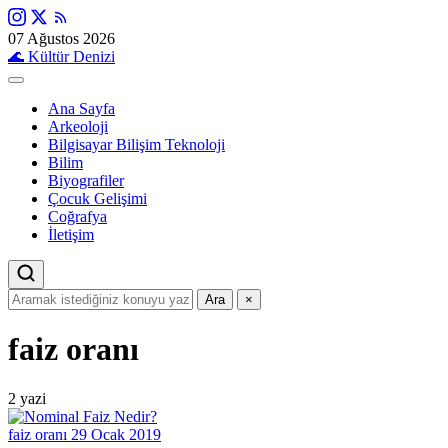
07 Ağustos 2026
🌊
Kültür Denizi
Ana Sayfa
Arkeoloji
Bilgisayar Bilişim Teknoloji
Bilim
Biyografiler
Çocuk Gelişimi
Coğrafya
İletişim
Ara
×
faiz oranı
2 yazi
faiz oranı
29 Ocak 2019