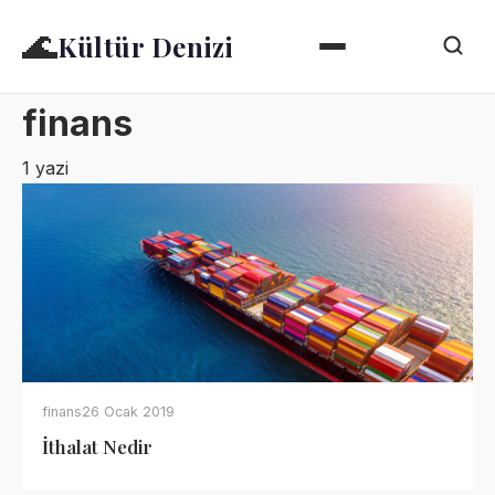
🌊
Kültür Denizi
finans
1 yazi
finans
26 Ocak 2019
İthalat Nedir