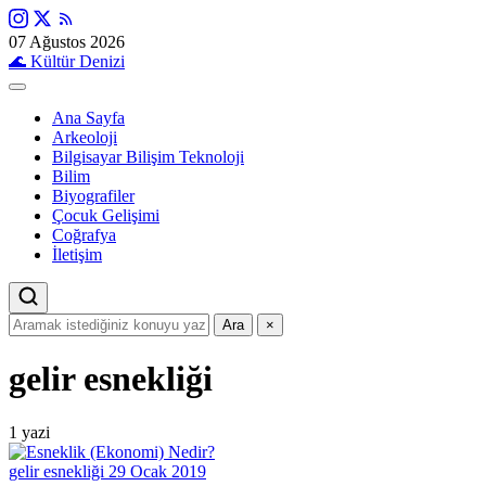
07 Ağustos 2026
🌊
Kültür Denizi
Ana Sayfa
Arkeoloji
Bilgisayar Bilişim Teknoloji
Bilim
Biyografiler
Çocuk Gelişimi
Coğrafya
İletişim
Ara
×
gelir esnekliği
1 yazi
gelir esnekliği
29 Ocak 2019