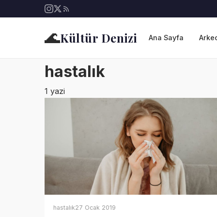
🌊
Kültür Denizi
Ana Sayfa
Arkeo
hastalık
1 yazi
hastalık
27 Ocak 2019