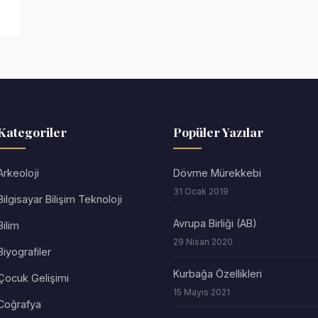
Kategoriler
Popüler Yazılar
Arkeoloji
Dövme Mürekkebi
31 Ocak 2019
Bilgisayar Bilişim Teknoloji
Avrupa Birliği (AB)
Bilim
29 Nisan 2020
Biyografiler
Kurbağa Özellikleri
Çocuk Gelişimi
15 Mayıs 2021
Coğrafya