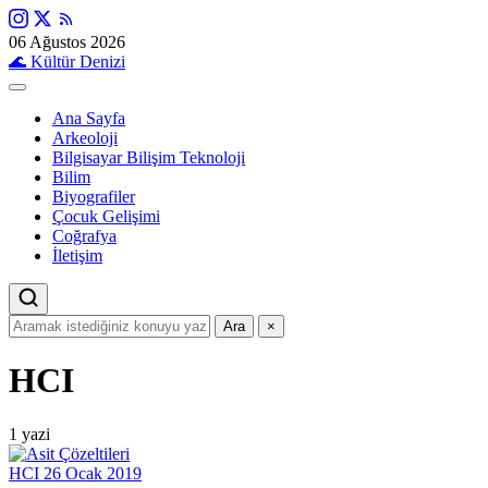
06 Ağustos 2026
🌊
Kültür Denizi
Ana Sayfa
Arkeoloji
Bilgisayar Bilişim Teknoloji
Bilim
Biyografiler
Çocuk Gelişimi
Coğrafya
İletişim
Ara
×
HCI
1 yazi
HCI
26 Ocak 2019