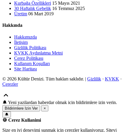
Kurbağa Özellikleri
15 Mayıs 2021
30 Haftalık Gebelik
16 Temmuz 2025
Üretim
06 Mart 2019
Hakkında
Hakkımızda
İletişim
Gizlilik Politikası
KVKK Aydınlatma Metni
Çerez Politikası
Kullanım Koşulları
Site Haritası
© 2026 Kültür Denizi. Tüm hakları saklıdır. |
Gizlilik
·
KVKK
·
Çerezler
🔔
Yeni yazilardan haberdar olmak icin bildirimlere izin verin.
Bildirimlere Izin Ver
×
🔔
🍪 Cerez Kullanimi
Size en iyi deneyimi sunmak icin cerezler kullaniyoruz. Siteyi