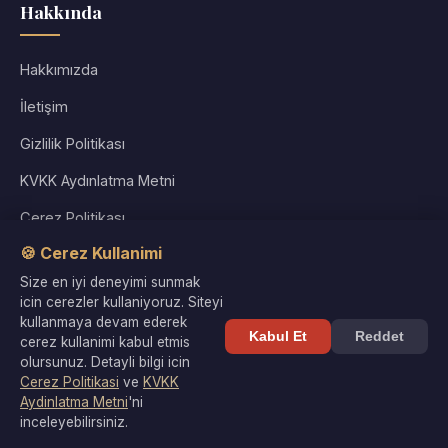
Hakkında
Hakkımızda
İletişim
Gizlilik Politikası
KVKK Aydınlatma Metni
Çerez Politikası
🍪 Cerez Kullanimi
Kullanım Koşulları
Size en iyi deneyimi sunmak
Site Haritası
icin cerezler kullaniyoruz. Siteyi
kullanmaya devam ederek
Kabul Et
Reddet
cerez kullanimi kabul etmis
olursunuz. Detayli bilgi icin
Cerez Politikasi
ve
KVKK
© 2026 Kültür Denizi. Tüm hakları saklıdır. |
Gizlilik
·
KVKK
·
Aydinlatma Metni
'ni
Çerezler
inceleyebilirsiniz.