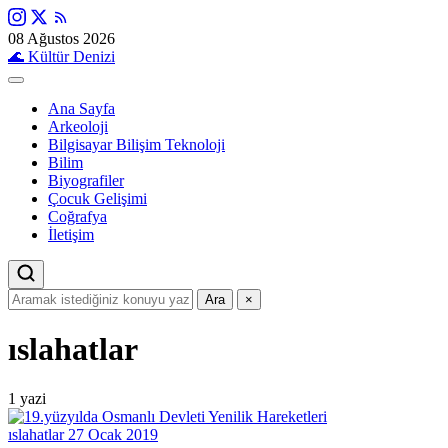
08 Ağustos 2026
🌊
Kültür Denizi
Ana Sayfa
Arkeoloji
Bilgisayar Bilişim Teknoloji
Bilim
Biyografiler
Çocuk Gelişimi
Coğrafya
İletişim
Ara
×
ıslahatlar
1 yazi
ıslahatlar
27 Ocak 2019