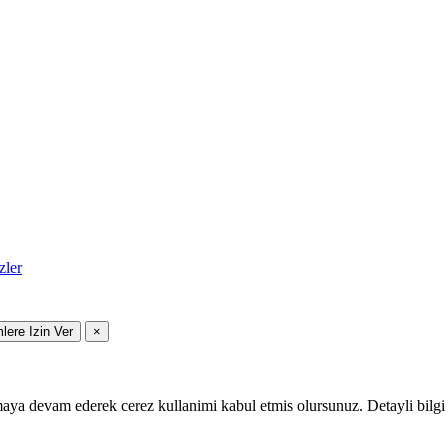
zler
mlere Izin Ver
×
maya devam ederek cerez kullanimi kabul etmis olursunuz. Detayli bilgi