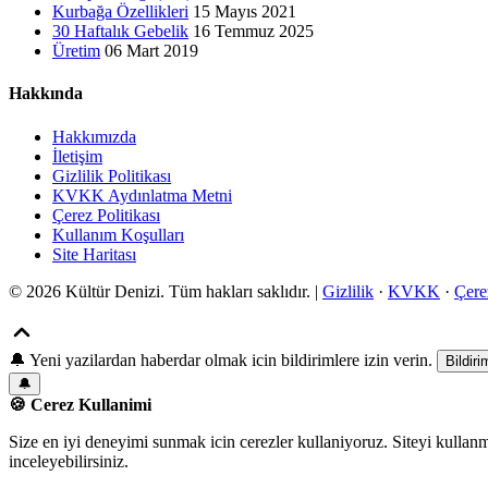
Kurbağa Özellikleri
15 Mayıs 2021
30 Haftalık Gebelik
16 Temmuz 2025
Üretim
06 Mart 2019
Hakkında
Hakkımızda
İletişim
Gizlilik Politikası
KVKK Aydınlatma Metni
Çerez Politikası
Kullanım Koşulları
Site Haritası
© 2026 Kültür Denizi. Tüm hakları saklıdır. |
Gizlilik
·
KVKK
·
Çere
🔔
Yeni yazilardan haberdar olmak icin bildirimlere izin verin.
Bildiri
🔔
🍪 Cerez Kullanimi
Size en iyi deneyimi sunmak icin cerezler kullaniyoruz. Siteyi kullan
inceleyebilirsiniz.