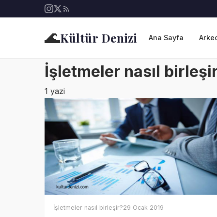
🌊
Kültür Denizi
Ana Sayfa
Arkeo
İşletmeler nasıl birleşi
1 yazi
İşletmeler nasıl birleşir?
29 Ocak 2019