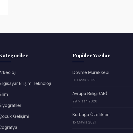
Kategoriler
Popüler Yazılar
Arkeoloji
Dövme Mürekkebi
31 Ocak 2019
Bilgisayar Bilişim Teknoloji
Avrupa Birliği (AB)
Bilim
29 Nisan 2020
Biyografiler
Kurbağa Özellikleri
Çocuk Gelişimi
15 Mayıs 2021
Coğrafya