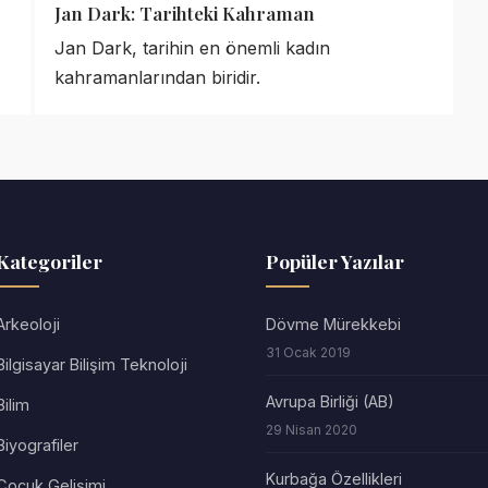
Jan Dark: Tarihteki Kahraman
Jan Dark, tarihin en önemli kadın
kahramanlarından biridir.
Kategoriler
Popüler Yazılar
Arkeoloji
Dövme Mürekkebi
31 Ocak 2019
Bilgisayar Bilişim Teknoloji
Avrupa Birliği (AB)
Bilim
29 Nisan 2020
Biyografiler
Kurbağa Özellikleri
Çocuk Gelişimi