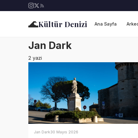
🌊
Kültür Denizi
Ana Sayfa
Arkeo
Jan Dark
2 yazi
Jan Dark
30 Mayıs 2026