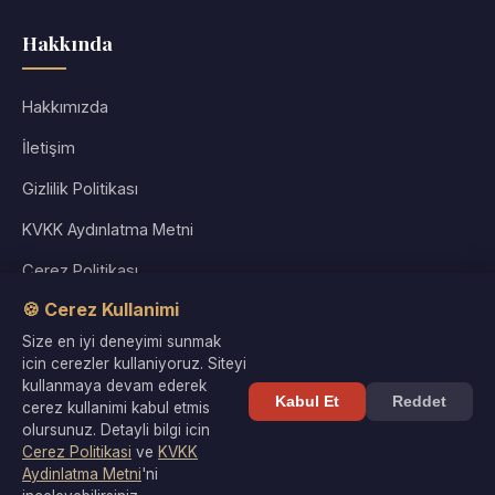
Hakkında
Hakkımızda
İletişim
Gizlilik Politikası
KVKK Aydınlatma Metni
Çerez Politikası
🍪 Cerez Kullanimi
Kullanım Koşulları
Size en iyi deneyimi sunmak
Site Haritası
icin cerezler kullaniyoruz. Siteyi
kullanmaya devam ederek
Kabul Et
Reddet
cerez kullanimi kabul etmis
olursunuz. Detayli bilgi icin
Cerez Politikasi
ve
KVKK
© 2026 Kültür Denizi. Tüm hakları saklıdır. |
Gizlilik
·
KVKK
·
Aydinlatma Metni
'ni
Çerezler