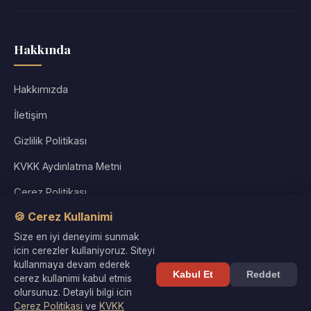
Hakkında
Hakkımızda
İletişim
Gizlilik Politikası
KVKK Aydınlatma Metni
Çerez Politikası
🍪 Cerez Kullanimi
Kullanım Koşulları
Size en iyi deneyimi sunmak
Site Haritası
icin cerezler kullaniyoruz. Siteyi
kullanmaya devam ederek
Kabul Et
Reddet
cerez kullanimi kabul etmis
olursunuz. Detayli bilgi icin
Cerez Politikasi
ve
KVKK