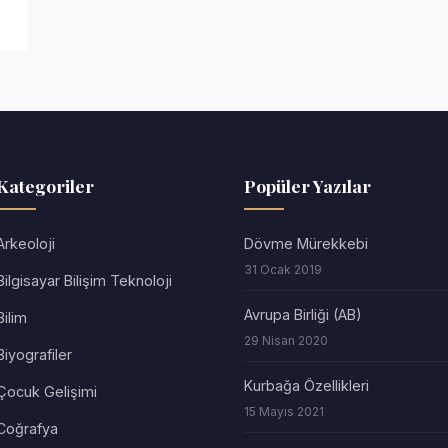
Kategoriler
Popüler Yazılar
Arkeoloji
Dövme Mürekkebi
31 Ocak 2019
Bilgisayar Bilişim Teknoloji
Avrupa Birliği (AB)
Bilim
29 Nisan 2020
Biyografiler
Kurbağa Özellikleri
Çocuk Gelişimi
15 Mayıs 2021
Coğrafya