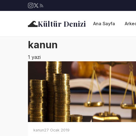
🌊
Kültür Denizi
Ana Sayfa
Arkeo
kanun
1 yazi
kanun
27 Ocak 2019