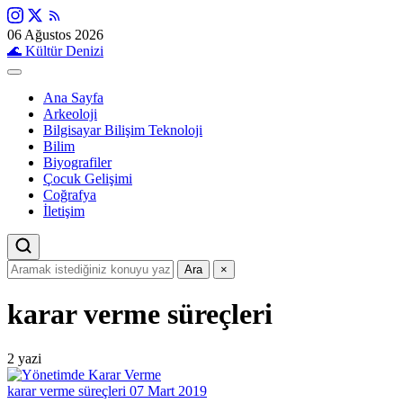
06 Ağustos 2026
🌊
Kültür Denizi
Ana Sayfa
Arkeoloji
Bilgisayar Bilişim Teknoloji
Bilim
Biyografiler
Çocuk Gelişimi
Coğrafya
İletişim
Ara
×
karar verme süreçleri
2 yazi
karar verme süreçleri
07 Mart 2019