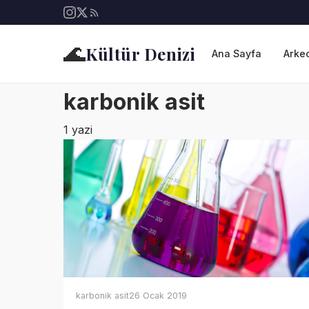
🌊
Kültür Denizi
Ana Sayfa
Arkeo
karbonik asit
1 yazi
karbonik asit
26 Ocak 2019