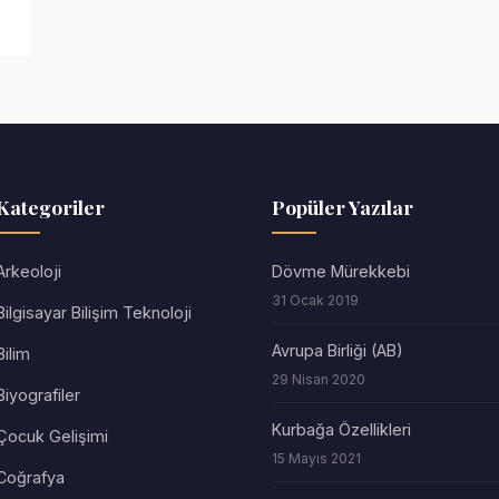
Kategoriler
Popüler Yazılar
Arkeoloji
Dövme Mürekkebi
31 Ocak 2019
Bilgisayar Bilişim Teknoloji
Avrupa Birliği (AB)
Bilim
29 Nisan 2020
Biyografiler
Kurbağa Özellikleri
Çocuk Gelişimi
15 Mayıs 2021
Coğrafya