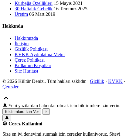
Kurbağa Özellikleri
15 Mayıs 2021
30 Haftalık Gebelik
16 Temmuz 2025
Üretim
06 Mart 2019
Hakkında
Hakkımızda
İletişim
Gizlilik Politikası
KVKK Aydınlatma Metni
Çerez Politikası
Kullanım Koşulları
Site Haritası
© 2026 Kültür Denizi. Tüm hakları saklıdır. |
Gizlilik
·
KVKK
·
Çerezler
🔔
Yeni yazilardan haberdar olmak icin bildirimlere izin verin.
Bildirimlere Izin Ver
×
🔔
🍪 Cerez Kullanimi
Size en iyi deneyimi sunmak icin cerezler kullaniyoruz. Siteyi