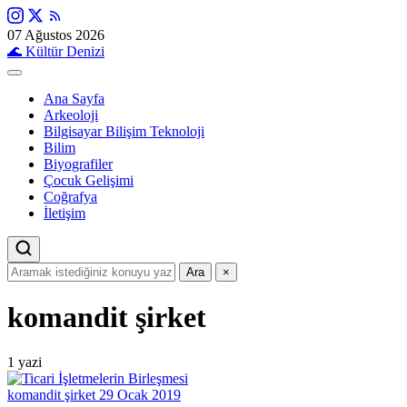
07 Ağustos 2026
🌊
Kültür Denizi
Ana Sayfa
Arkeoloji
Bilgisayar Bilişim Teknoloji
Bilim
Biyografiler
Çocuk Gelişimi
Coğrafya
İletişim
Ara
×
komandit şirket
1 yazi
komandit şirket
29 Ocak 2019