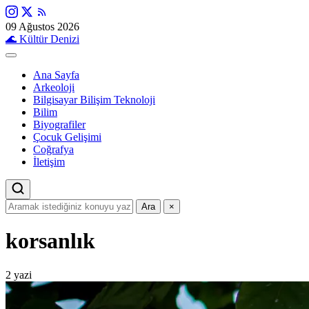
09 Ağustos 2026
🌊
Kültür Denizi
Ana Sayfa
Arkeoloji
Bilgisayar Bilişim Teknoloji
Bilim
Biyografiler
Çocuk Gelişimi
Coğrafya
İletişim
Ara
×
korsanlık
2 yazi