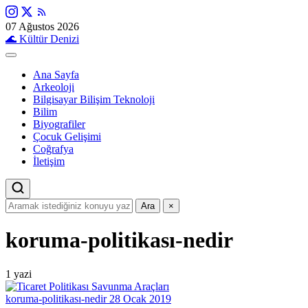
07 Ağustos 2026
🌊
Kültür Denizi
Ana Sayfa
Arkeoloji
Bilgisayar Bilişim Teknoloji
Bilim
Biyografiler
Çocuk Gelişimi
Coğrafya
İletişim
Ara
×
koruma-politikası-nedir
1 yazi
koruma-politikası-nedir
28 Ocak 2019