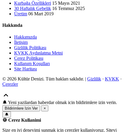
Kurbağa Özellikleri
15 Mayıs 2021
30 Haftalık Gebelik
16 Temmuz 2025
Üretim
06 Mart 2019
Hakkında
Hakkımızda
İletişim
Gizlilik Politikası
KVKK Aydınlatma Metni
Çerez Politikası
Kullanım Koşulları
Site Haritası
© 2026 Kültür Denizi. Tüm hakları saklıdır. |
Gizlilik
·
KVKK
·
Çerezler
🔔
Yeni yazilardan haberdar olmak icin bildirimlere izin verin.
Bildirimlere Izin Ver
×
🔔
🍪 Cerez Kullanimi
Size en iyi deneyimi sunmak icin cerezler kullaniyoruz. Siteyi