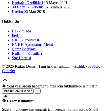
Kurbağa Özellikleri
15 Mayıs 2021
30 Haftalık Gebelik
16 Temmuz 2025
Üretim
06 Mart 2019
Hakkında
Hakkımızda
İletişim
Gizlilik Politikası
KVKK Aydınlatma Metni
Çerez Politikası
Kullanım Koşulları
Site Haritası
© 2026 Kültür Denizi. Tüm hakları saklıdır. |
Gizlilik
·
KVKK
·
Çerezler
🔔
Yeni yazilardan haberdar olmak icin bildirimlere izin verin.
Bildirimlere Izin Ver
×
🔔
🍪 Cerez Kullanimi
Size en iyi deneyimi sunmak icin cerezler kullaniyoruz. Siteyi