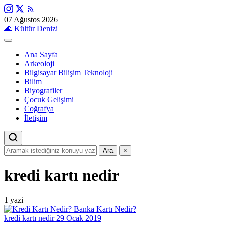
07 Ağustos 2026
🌊
Kültür Denizi
Ana Sayfa
Arkeoloji
Bilgisayar Bilişim Teknoloji
Bilim
Biyografiler
Çocuk Gelişimi
Coğrafya
İletişim
Ara
×
kredi kartı nedir
1 yazi
kredi kartı nedir
29 Ocak 2019