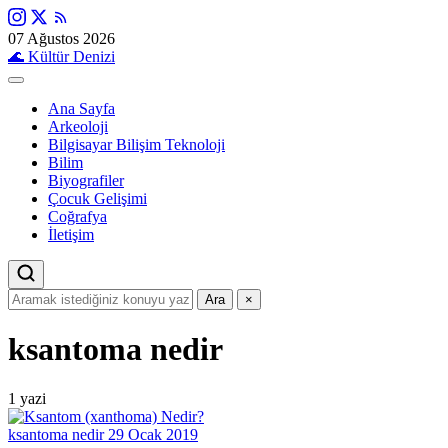
07 Ağustos 2026
🌊
Kültür Denizi
Ana Sayfa
Arkeoloji
Bilgisayar Bilişim Teknoloji
Bilim
Biyografiler
Çocuk Gelişimi
Coğrafya
İletişim
Ara
×
ksantoma nedir
1 yazi
ksantoma nedir
29 Ocak 2019