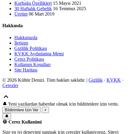
Kurbağa Özellikleri
15 Mayıs 2021
30 Haftalık Gebelik
16 Temmuz 2025
Üretim
06 Mart 2019
Hakkında
Hakkımızda
İletişim
Gizlilik Politikası
KVKK Aydınlatma Metni
Çerez Politikası
Kullanım Koşulları
Site Haritası
© 2026 Kültür Denizi. Tüm hakları saklıdır. |
Gizlilik
·
KVKK
·
Çerezler
🔔
Yeni yazilardan haberdar olmak icin bildirimlere izin verin.
Bildirimlere Izin Ver
×
🔔
🍪 Cerez Kullanimi
Size en iyi deneyimi sunmak icin cerezler kullaniyoruz. Siteyi