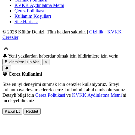
KVKK Aydınlatma Metni
Çerez Politikası
Kullanım Koşulları
Site Haritası
© 2026 Kültür Denizi. Tüm hakları saklıdır. |
Gizlilik
·
KVKK
·
Çerezler
🔔
Yeni yazilardan haberdar olmak icin bildirimlere izin verin.
Bildirimlere Izin Ver
×
🔔
🍪 Cerez Kullanimi
Size en iyi deneyimi sunmak icin cerezler kullaniyoruz. Siteyi
kullanmaya devam ederek cerez kullanimi kabul etmis olursunuz.
Detayli bilgi icin
Cerez Politikasi
ve
KVKK Aydinlatma Metni
'ni
inceleyebilirsiniz.
Kabul Et
Reddet