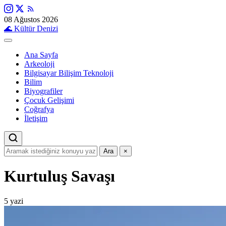
08 Ağustos 2026
🌊
Kültür Denizi
Ana Sayfa
Arkeoloji
Bilgisayar Bilişim Teknoloji
Bilim
Biyografiler
Çocuk Gelişimi
Coğrafya
İletişim
Ara
×
Kurtuluş Savaşı
5 yazi