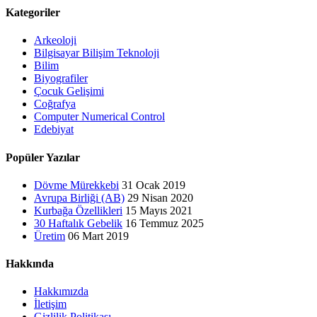
Kategoriler
Arkeoloji
Bilgisayar Bilişim Teknoloji
Bilim
Biyografiler
Çocuk Gelişimi
Coğrafya
Computer Numerical Control
Edebiyat
Popüler Yazılar
Dövme Mürekkebi
31 Ocak 2019
Avrupa Birliği (AB)
29 Nisan 2020
Kurbağa Özellikleri
15 Mayıs 2021
30 Haftalık Gebelik
16 Temmuz 2025
Üretim
06 Mart 2019
Hakkında
Hakkımızda
İletişim
Gizlilik Politikası