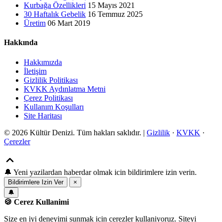
Kurbağa Özellikleri
15 Mayıs 2021
30 Haftalık Gebelik
16 Temmuz 2025
Üretim
06 Mart 2019
Hakkında
Hakkımızda
İletişim
Gizlilik Politikası
KVKK Aydınlatma Metni
Çerez Politikası
Kullanım Koşulları
Site Haritası
© 2026 Kültür Denizi. Tüm hakları saklıdır. |
Gizlilik
·
KVKK
·
Çerezler
🔔
Yeni yazilardan haberdar olmak icin bildirimlere izin verin.
Bildirimlere Izin Ver
×
🔔
🍪 Cerez Kullanimi
Size en iyi deneyimi sunmak icin cerezler kullaniyoruz. Siteyi