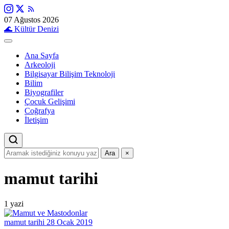
07 Ağustos 2026
🌊
Kültür Denizi
Ana Sayfa
Arkeoloji
Bilgisayar Bilişim Teknoloji
Bilim
Biyografiler
Çocuk Gelişimi
Coğrafya
İletişim
Ara
×
mamut tarihi
1 yazi
mamut tarihi
28 Ocak 2019