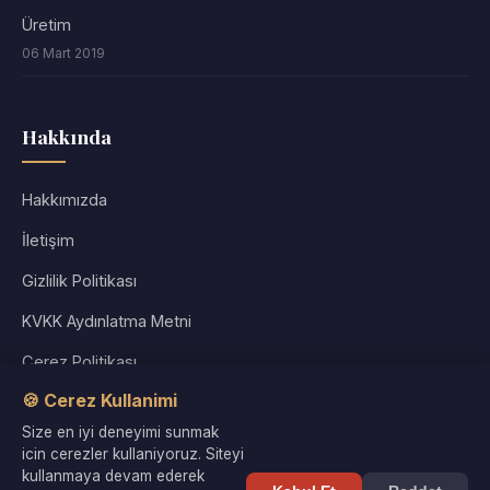
Üretim
06 Mart 2019
Hakkında
Hakkımızda
İletişim
Gizlilik Politikası
KVKK Aydınlatma Metni
Çerez Politikası
🍪 Cerez Kullanimi
Kullanım Koşulları
Size en iyi deneyimi sunmak
Site Haritası
icin cerezler kullaniyoruz. Siteyi
kullanmaya devam ederek