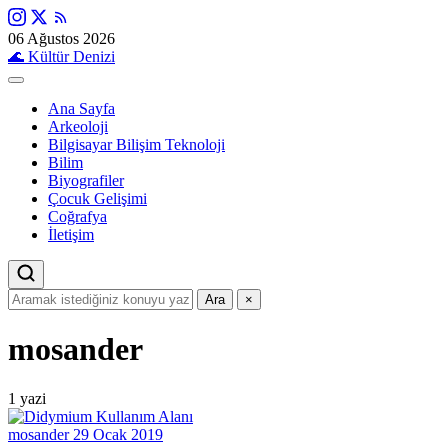
06 Ağustos 2026
🌊
Kültür Denizi
Ana Sayfa
Arkeoloji
Bilgisayar Bilişim Teknoloji
Bilim
Biyografiler
Çocuk Gelişimi
Coğrafya
İletişim
Ara
×
mosander
1 yazi
mosander
29 Ocak 2019