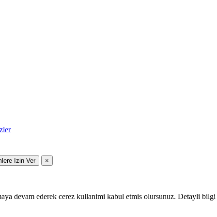
zler
mlere Izin Ver
×
maya devam ederek cerez kullanimi kabul etmis olursunuz. Detayli bilgi