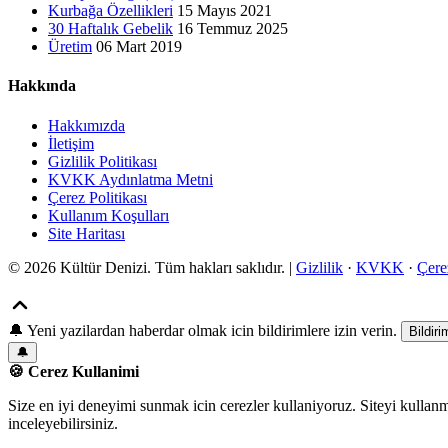
Kurbağa Özellikleri
15 Mayıs 2021
30 Haftalık Gebelik
16 Temmuz 2025
Üretim
06 Mart 2019
Hakkında
Hakkımızda
İletişim
Gizlilik Politikası
KVKK Aydınlatma Metni
Çerez Politikası
Kullanım Koşulları
Site Haritası
© 2026 Kültür Denizi. Tüm hakları saklıdır. |
Gizlilik
·
KVKK
·
Çere
🔔
Yeni yazilardan haberdar olmak icin bildirimlere izin verin.
Bildiri
🔔
🍪 Cerez Kullanimi
Size en iyi deneyimi sunmak icin cerezler kullaniyoruz. Siteyi kullan
inceleyebilirsiniz.