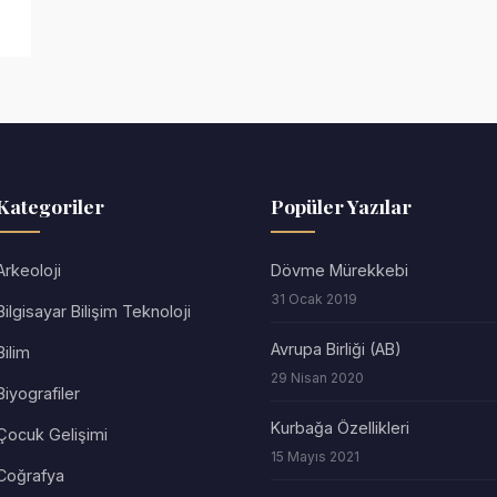
Kategoriler
Popüler Yazılar
Arkeoloji
Dövme Mürekkebi
31 Ocak 2019
Bilgisayar Bilişim Teknoloji
Avrupa Birliği (AB)
Bilim
29 Nisan 2020
Biyografiler
Kurbağa Özellikleri
Çocuk Gelişimi
15 Mayıs 2021
Coğrafya