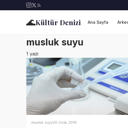
🌊
Kültür Denizi
Ana Sayfa
Arkeo
musluk suyu
1 yazi
musluk suyu
29 Ocak 2019