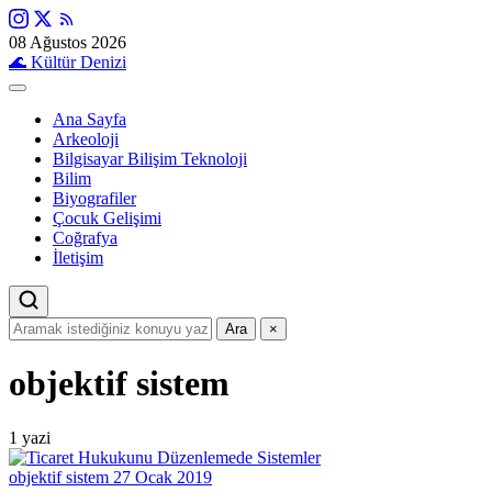
08 Ağustos 2026
🌊
Kültür Denizi
Ana Sayfa
Arkeoloji
Bilgisayar Bilişim Teknoloji
Bilim
Biyografiler
Çocuk Gelişimi
Coğrafya
İletişim
Ara
×
objektif sistem
1 yazi
objektif sistem
27 Ocak 2019