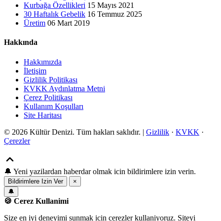
Kurbağa Özellikleri
15 Mayıs 2021
30 Haftalık Gebelik
16 Temmuz 2025
Üretim
06 Mart 2019
Hakkında
Hakkımızda
İletişim
Gizlilik Politikası
KVKK Aydınlatma Metni
Çerez Politikası
Kullanım Koşulları
Site Haritası
© 2026 Kültür Denizi. Tüm hakları saklıdır. |
Gizlilik
·
KVKK
·
Çerezler
🔔
Yeni yazilardan haberdar olmak icin bildirimlere izin verin.
Bildirimlere Izin Ver
×
🔔
🍪 Cerez Kullanimi
Size en iyi deneyimi sunmak icin cerezler kullaniyoruz. Siteyi