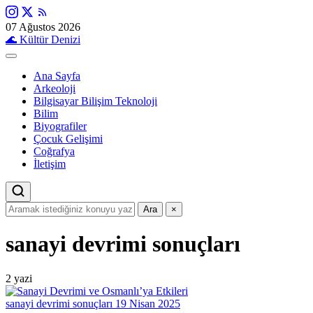
07 Ağustos 2026
🌊
Kültür Denizi
Ana Sayfa
Arkeoloji
Bilgisayar Bilişim Teknoloji
Bilim
Biyografiler
Çocuk Gelişimi
Coğrafya
İletişim
Ara
×
sanayi devrimi sonuçları
2 yazi
sanayi devrimi sonuçları
19 Nisan 2025