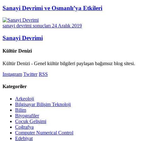
Sanayi Devrimi ve Osmanlı’ya Etkileri
sanayi devrimi sonuçları
24 Aralık 2019
Sanayi Devrimi
Kültür Denizi
Kültür Denizi - Genel kültür bilgileri paylaşan bağımsız blog sitesi.
Instagram
Twitter
RSS
Kategoriler
Arkeoloji
Bilgisayar Bilişim Teknoloji
Bilim
Biyografiler
Çocuk Gelişimi
Coğrafya
Computer Numerical Control
Edebiyat