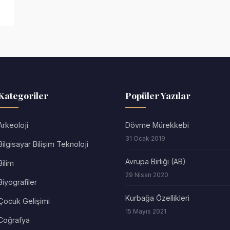
Kategoriler
Popüler Yazılar
Arkeoloji
Dövme Mürekkebi
31 Ocak 2019
Bilgisayar Bilişim Teknoloji
Avrupa Birliği (AB)
Bilim
29 Nisan 2020
Biyografiler
Kurbağa Özellikleri
Çocuk Gelişimi
15 Mayıs 2021
Coğrafya