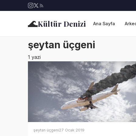
🌊
Kültür Denizi
Ana Sayfa
Arkeo
şeytan üçgeni
1 yazi
şeytan üçgeni
27 Ocak 2019