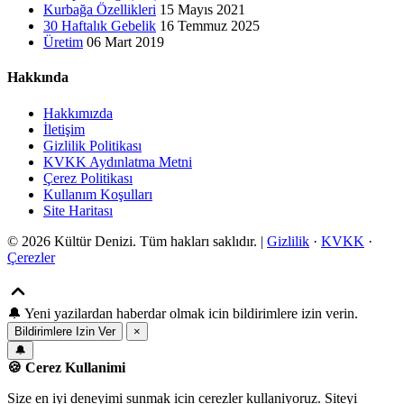
Kurbağa Özellikleri
15 Mayıs 2021
30 Haftalık Gebelik
16 Temmuz 2025
Üretim
06 Mart 2019
Hakkında
Hakkımızda
İletişim
Gizlilik Politikası
KVKK Aydınlatma Metni
Çerez Politikası
Kullanım Koşulları
Site Haritası
© 2026 Kültür Denizi. Tüm hakları saklıdır. |
Gizlilik
·
KVKK
·
Çerezler
🔔
Yeni yazilardan haberdar olmak icin bildirimlere izin verin.
Bildirimlere Izin Ver
×
🔔
🍪 Cerez Kullanimi
Size en iyi deneyimi sunmak icin cerezler kullaniyoruz. Siteyi