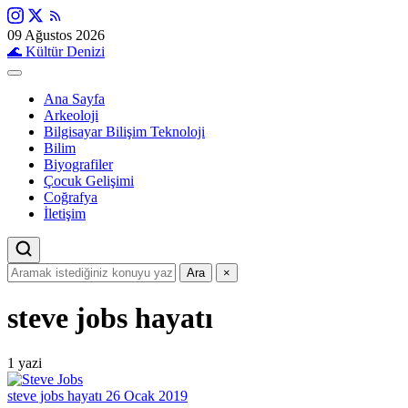
09 Ağustos 2026
🌊
Kültür Denizi
Ana Sayfa
Arkeoloji
Bilgisayar Bilişim Teknoloji
Bilim
Biyografiler
Çocuk Gelişimi
Coğrafya
İletişim
Ara
×
steve jobs hayatı
1 yazi
steve jobs hayatı
26 Ocak 2019