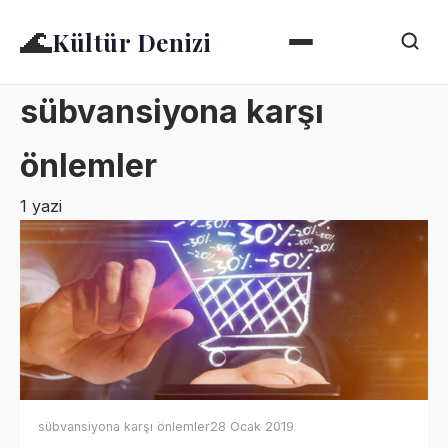
🌊
Kültür Denizi
sübvansiyona karşı
önlemler
1 yazi
sübvansiyona karşı önlemler
28 Ocak 2019