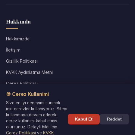
Hakkında
Hakkımızda
İletişim
Gizlilik Politikası
KVKK Aydınlatma Metni
Çerez Politikası
🍪 Cerez Kullanimi
Kullanım Koşulları
Size en iyi deneyimi sunmak
Site Haritası
icin cerezler kullaniyoruz. Siteyi
kullanmaya devam ederek
Kabul Et
Reddet
cerez kullanimi kabul etmis
olursunuz. Detayli bilgi icin
Cerez Politikasi
ve
KVKK