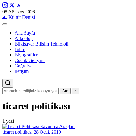
08 Ağustos 2026
🌊
Kültür Denizi
Ana Sayfa
Arkeoloji
Bilgisayar Bilişim Teknoloji
Bilim
Biyografiler
Çocuk Gelişimi
Coğrafya
İletişim
Ara
×
ticaret politikası
1 yazi
ticaret politikası
28 Ocak 2019