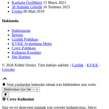
Kurbağa Özellikleri
15 Mayıs 2021
30 Haftalık Gebelik
16 Temmuz 2025
Üretim
06 Mart 2019
Hakkında
Hakkımızda
İletişim
Gizlilik Politikası
KVKK Aydınlatma Metni
Çerez Politikası
Kullanım Koşulları
Site Haritası
© 2026 Kültür Denizi. Tüm hakları saklıdır. |
Gizlilik
·
KVKK
·
Çerezler
🔔
Yeni yazilardan haberdar olmak icin bildirimlere izin verin.
Bildirimlere Izin Ver
×
🔔
🍪 Cerez Kullanimi
Size en iyi deneyimi sunmak icin cerezler kullaniyoruz. Siteyi