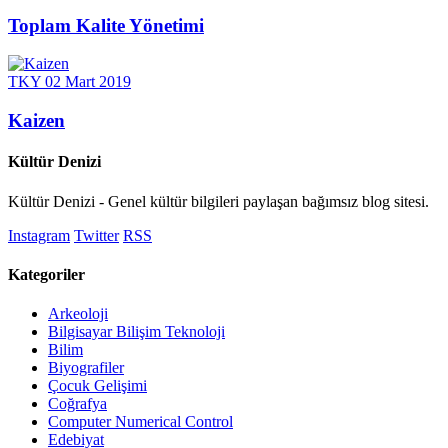
Toplam Kalite Yönetimi
TKY
02 Mart 2019
Kaizen
Kültür Denizi
Kültür Denizi - Genel kültür bilgileri paylaşan bağımsız blog sitesi.
Instagram
Twitter
RSS
Kategoriler
Arkeoloji
Bilgisayar Bilişim Teknoloji
Bilim
Biyografiler
Çocuk Gelişimi
Coğrafya
Computer Numerical Control
Edebiyat