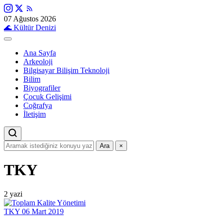
07 Ağustos 2026
🌊
Kültür Denizi
Ana Sayfa
Arkeoloji
Bilgisayar Bilişim Teknoloji
Bilim
Biyografiler
Çocuk Gelişimi
Coğrafya
İletişim
Ara
×
TKY
2 yazi
TKY
06 Mart 2019