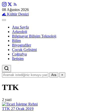
08 Ağustos 2026
🌊
Kültür Denizi
Ana Sayfa
Arkeoloji
Bilgisayar Bilişim Teknoloji
Bilim
Biyografiler
Çocuk Gelişimi
Coğrafya
İletişim
Ara
×
TTK
2 yazi
TTK
27 Ocak 2019