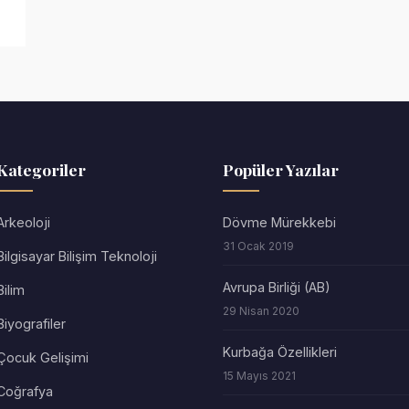
Kategoriler
Popüler Yazılar
Arkeoloji
Dövme Mürekkebi
31 Ocak 2019
Bilgisayar Bilişim Teknoloji
Avrupa Birliği (AB)
Bilim
29 Nisan 2020
Biyografiler
Kurbağa Özellikleri
Çocuk Gelişimi
15 Mayıs 2021
Coğrafya