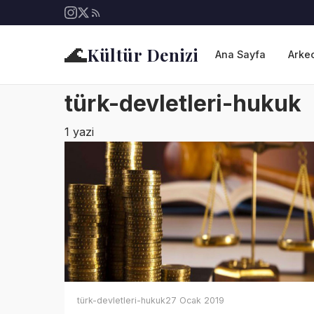
🌊
Kültür Denizi
Ana Sayfa
Arkeo
türk-devletleri-hukuk
1 yazi
türk-devletleri-hukuk
27 Ocak 2019