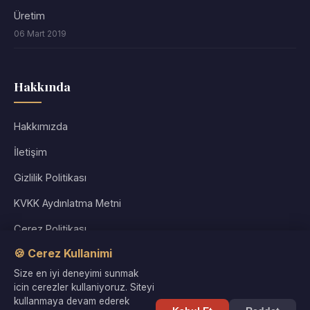
Üretim
06 Mart 2019
Hakkında
Hakkımızda
İletişim
Gizlilik Politikası
KVKK Aydınlatma Metni
Çerez Politikası
🍪 Cerez Kullanimi
Kullanım Koşulları
Size en iyi deneyimi sunmak
Site Haritası
icin cerezler kullaniyoruz. Siteyi
kullanmaya devam ederek