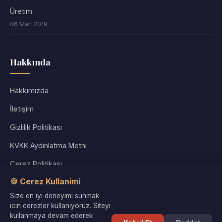
Üretim
06 Mart 2019
Hakkında
Hakkımızda
İletişim
Gizlilik Politikası
KVKK Aydınlatma Metni
Çerez Politikası
🍪 Cerez Kullanimi
Kullanım Koşulları
Size en iyi deneyimi sunmak
Site Haritası
icin cerezler kullaniyoruz. Siteyi
kullanmaya devam ederek