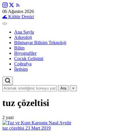
06 Ağustos 2026
🌊
Kültür Denizi
Ana Sayfa
Arkeoloji
Bilgisayar Bilişim Teknoloji
Bilim
Biyografiler
Çocuk Gelişimi
Coğrafya
İletişim
Ara
×
tuz çözeltisi
2 yazi
tuz çözeltisi
23 Mart 2019