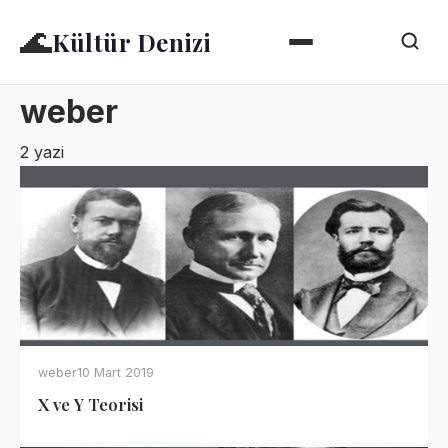
🌊
Kültür Denizi
weber
2 yazi
weber
10 Mart 2019
X ve Y Teorisi