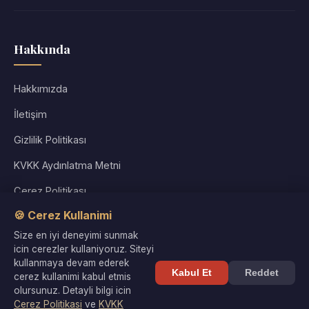
Hakkında
Hakkımızda
İletişim
Gizlilik Politikası
KVKK Aydınlatma Metni
Çerez Politikası
🍪 Cerez Kullanimi
Kullanım Koşulları
Size en iyi deneyimi sunmak
Site Haritası
icin cerezler kullaniyoruz. Siteyi
kullanmaya devam ederek
Kabul Et
Reddet
cerez kullanimi kabul etmis
olursunuz. Detayli bilgi icin
Cerez Politikasi
ve
KVKK