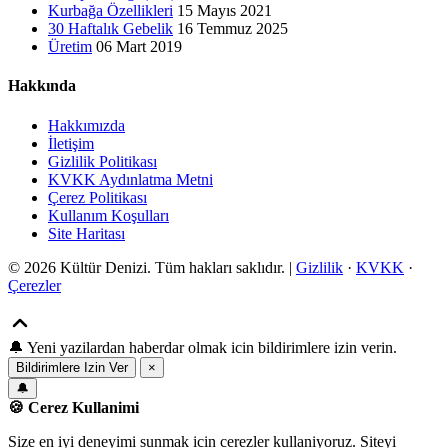
Kurbağa Özellikleri
15 Mayıs 2021
30 Haftalık Gebelik
16 Temmuz 2025
Üretim
06 Mart 2019
Hakkında
Hakkımızda
İletişim
Gizlilik Politikası
KVKK Aydınlatma Metni
Çerez Politikası
Kullanım Koşulları
Site Haritası
© 2026 Kültür Denizi. Tüm hakları saklıdır. |
Gizlilik
·
KVKK
·
Çerezler
🔔
Yeni yazilardan haberdar olmak icin bildirimlere izin verin.
Bildirimlere Izin Ver
×
🔔
🍪 Cerez Kullanimi
Size en iyi deneyimi sunmak icin cerezler kullaniyoruz. Siteyi