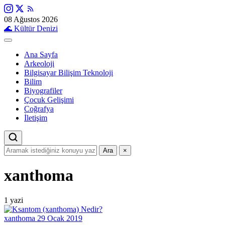
08 Ağustos 2026
🌊
Kültür Denizi
Ana Sayfa
Arkeoloji
Bilgisayar Bilişim Teknoloji
Bilim
Biyografiler
Çocuk Gelişimi
Coğrafya
İletişim
Ara
×
xanthoma
1 yazi
xanthoma
29 Ocak 2019