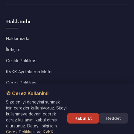
Hakkında
Hakkımızda
İletişim
Gizlilik Politikası
KVKK Aydınlatma Metni
Çerez Politikası
🍪 Cerez Kullanimi
Kullanım Koşulları
Size en iyi deneyimi sunmak
Site Haritası
icin cerezler kullaniyoruz. Siteyi
kullanmaya devam ederek
Kabul Et
Reddet
cerez kullanimi kabul etmis
olursunuz. Detayli bilgi icin
Cerez Politikasi
ve
KVKK